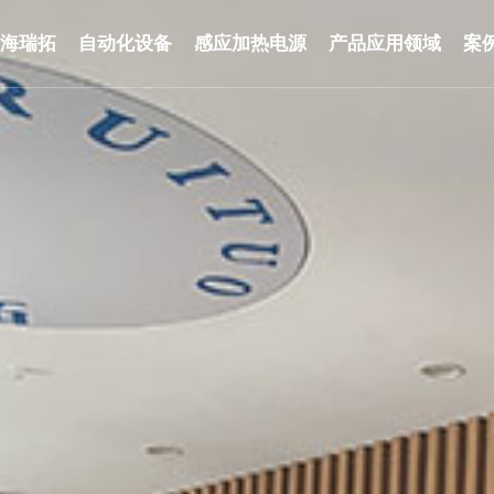
于海瑞拓
自动化设备
感应加热电源
产品应用领域
案