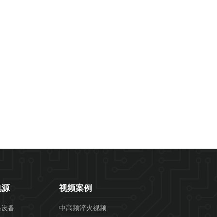
电源
视频案例
热设备
中高频淬火视频