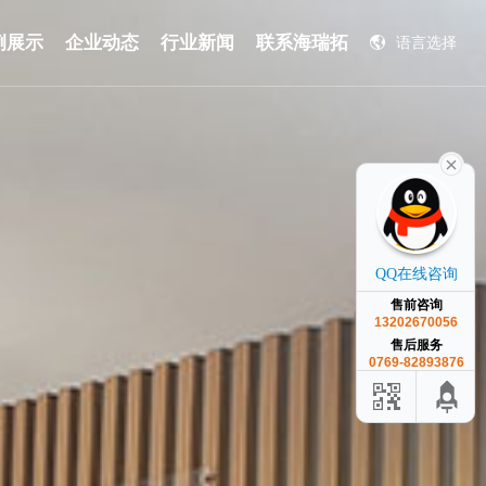
例展示
企业动态
行业新闻
联系海瑞拓
语言选择
English
QQ在线咨询
售前咨询
13202670056
售后服务
0769-82893876