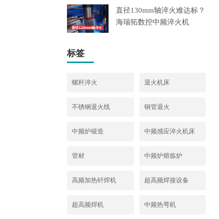
​直径130mm轴淬火难达标？
海瑞拓数控中频淬火机
标签
螺杆淬火
退火机床
不锈钢退火线
铜管退火
中频炉锻造
中频感应淬火机床
管材
中频炉熔炼炉
高频加热钎焊机
超高频焊接设备
超高频焊机
中频热弯机