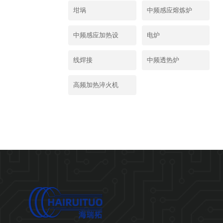
坩埚
中频感应熔炼炉
中频感应加热设
电炉
线焊接
中频透热炉
高频加热淬火机