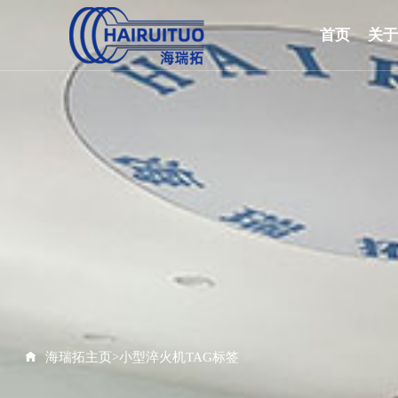
首页
关
海瑞拓主页
>
小型淬火机TAG标签