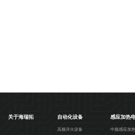
关于海瑞拓
自动化设备
感应加热
高频淬火设备
中频感应加