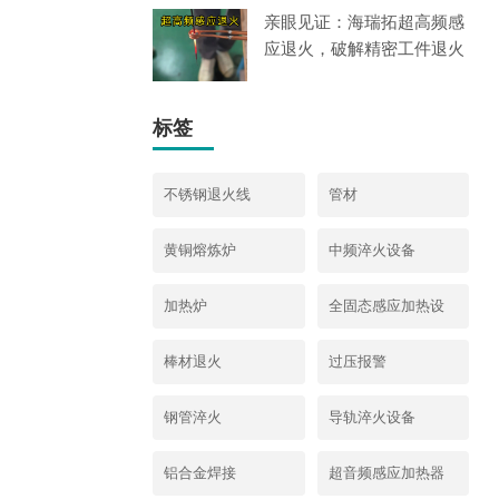
亲眼见证：海瑞拓超高频感
应退火，破解精密工件退火
痛
标签
不锈钢退火线
管材
黄铜熔炼炉
中频淬火设备
加热炉
全固态感应加热设
备
棒材退火
过压报警
钢管淬火
导轨淬火设备
铝合金焊接
超音频感应加热器