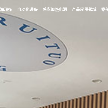
于海瑞拓
自动化设备
感应加热电源
产品应用领域
案