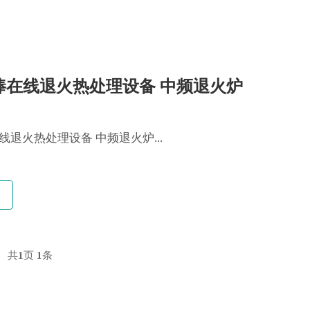
棒在线退火热处理设备 中频退火炉
线退火热处理设备 中频退火炉...
共
1
页
1
条