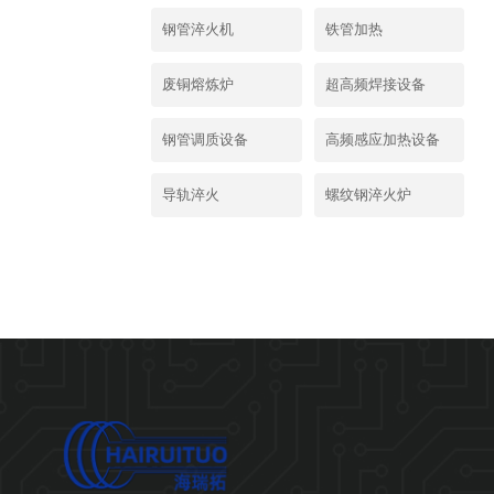
钢管淬火机
铁管加热
废铜熔炼炉
超高频焊接设备
钢管调质设备
高频感应加热设备
导轨淬火
螺纹钢淬火炉