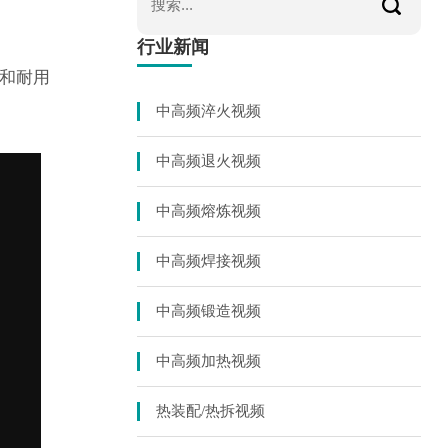
行业新闻
度和耐用
中高频淬火视频
中高频退火视频
中高频熔炼视频
中高频焊接视频
中高频锻造视频
中高频加热视频
热装配/热拆视频