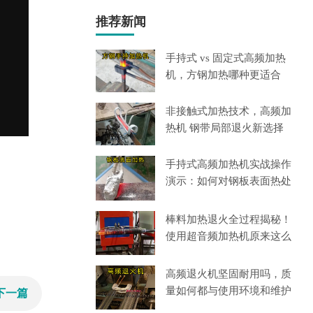
推荐新闻
手持式 vs 固定式高频加热
机，方钢加热哪种更适合
非接触式加热技术，高频加
热机 钢带局部退火新选择
手持式高频加热机实战操作
演示：如何对钢板表面热处
理
棒料加热退火全过程揭秘！
使用超音频加热机原来这么
简
高频退火机坚固耐用吗，质
量如何都与使用环境和维护
 下一篇
有