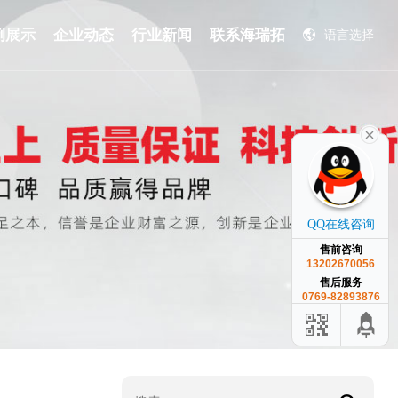
例展示
企业动态
行业新闻
联系海瑞拓
语言选择
English
QQ在线咨询
售前咨询
13202670056
售后服务
0769-82893876