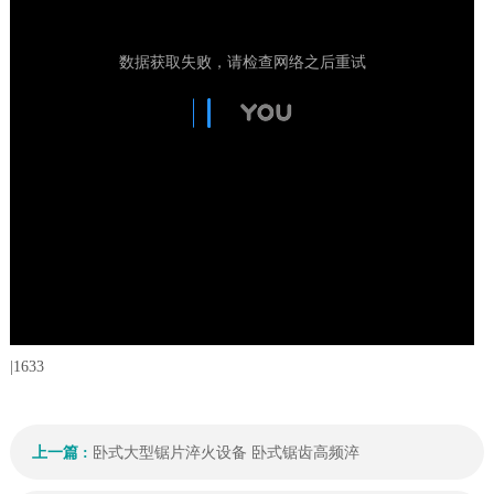
|
1633
上一篇 :
卧式大型锯片淬火设备 卧式锯齿高频淬