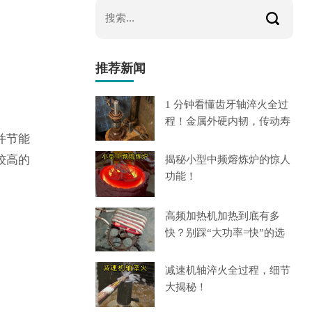
推荐新闻
1 分钟看懂齿牙轴淬火全过
程！金属外硬内韧，传动寿
并节能
较高的
揭秘小型中频熔炼炉的惊人
功能！
高频加热机加热到底有多
快？别踩“大功率=快”的选
减速机轴淬火全过程，细节
大揭秘！