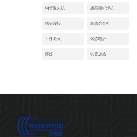
钢管退火机
超高频钎焊机
钻头焊接
高频熔金机
工件退火
熔炼电炉
熔炼
铁管加热