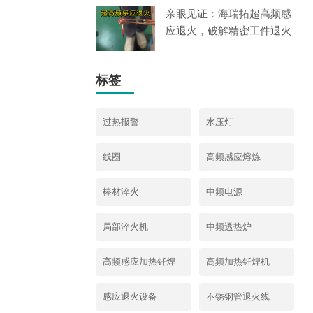
亲眼见证：海瑞拓超高频感
应退火，破解精密工件退火
痛
标签
过热报警
水压灯
线圈
高频感应熔炼
棒材淬火
中频电源
局部淬火机
中频透热炉
高频感应加热钎焊
高频加热钎焊机
机
感应退火设备
不锈钢管退火线