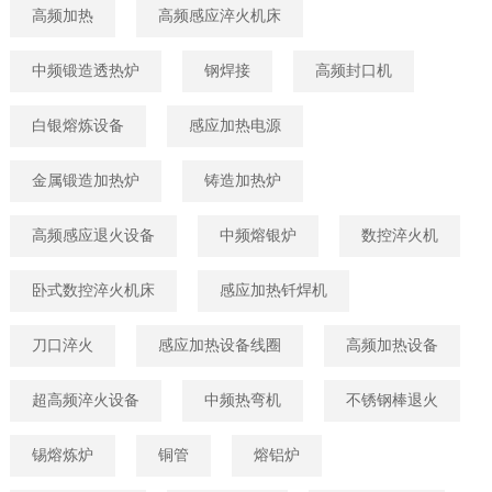
高频加热
高频感应淬火机床
中频锻造透热炉
钢焊接
高频封口机
白银熔炼设备
感应加热电源
金属锻造加热炉
铸造加热炉
高频感应退火设备
中频熔银炉
数控淬火机
卧式数控淬火机床
感应加热钎焊机
刀口淬火
感应加热设备线圈
高频加热设备
超高频淬火设备
中频热弯机
不锈钢棒退火
锡熔炼炉
铜管
熔铝炉