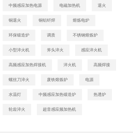
中频感应加热电源
电磁加热机
退火
铜退火
铜铝钎焊
熔炼电炉
环保锻造炉
调质
不锈钢熔炼炉
小型淬火机
斧头淬火
感应淬火机
高频感应加热焊接机
淬火机
高频焊接
螺丝刀淬火
废铁熔炼炉
电源
水温灯
中频感应加热锻造炉
热透炉
轮齿淬火
超音感应频加热机