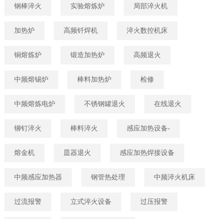
钢棒淬火
实验熔炼炉
局部淬火机
加热炉
高频钎焊机
淬火数控机床
铜熔炼炉
锻造加热炉
高频退火
中频熔锡炉
棒料加热炉
检修
中频熔炼电炉
不锈钢罐退火
在线退火
铆钉淬火
棒料淬火
感应加热设备-
熔金机
皿器退火
感应加热焊接设备
中频感应加热器
钢管热处理
中频淬火机床
过流报警
立式淬火设备
过压报警