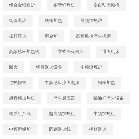
铝合金锻造炉
铜管钎焊机
全自动高频机
铜管退火
铁棒加热
高频加热炉
拨杆淬火
熔金炉
高频数控淬火机床
高频感应加热机
立式淬火机床
退火机床
回火
钢管退火设备
中频熔炼炉
过热报警
中频感应淬火电源
钢棒加热
超音频加热机
淬火感应器
抽油杆淬火设备
调质生产线
超高频加热机
中频加热机
中频熔铅炉
圆钢退火线
棒材退火