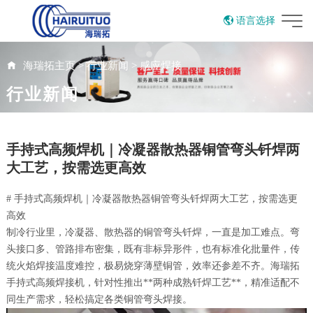
语言选择
English
海瑞拓主页
>
行业新闻
>
感应焊接
行业新闻
手持式高频焊机｜冷凝器散热器铜管弯头钎焊两
大工艺，按需选更高效
# 手持式高频焊机｜冷凝器散热器铜管弯头钎焊两大工艺，按需选更
高效
制冷行业里，冷凝器、散热器的铜管弯头钎焊，一直是加工难点。弯
头接口多、管路排布密集，既有非标异形件，也有标准化批量件，传
统火焰焊接温度难控，极易烧穿薄壁铜管，效率还参差不齐。海瑞拓
手持式高频焊接机，针对性推出**两种成熟钎焊工艺**，精准适配不
同生产需求，轻松搞定各类铜管弯头焊接。