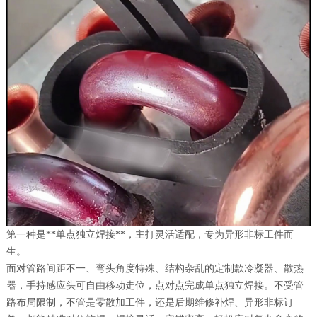
第一种是**单点独立焊接**，主打灵活适配，专为异形非标工件而
生。
面对管路间距不一、弯头角度特殊、结构杂乱的定制款冷凝器、散热
器，手持感应头可自由移动走位，点对点完成单点独立焊接。不受管
路布局限制，不管是零散加工件，还是后期维修补焊、异形非标订