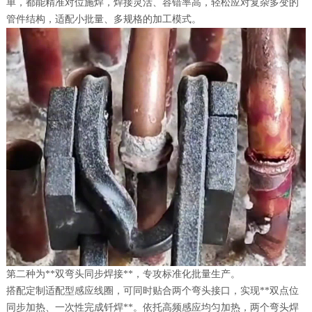
单，都能精准对位施焊，焊接灵活、容错率高，轻松应对复杂多变的
管件结构，适配小批量、多规格的加工模式。
第二种为**双弯头同步焊接**，专攻标准化批量生产。
搭配定制适配型感应线圈，可同时贴合两个弯头接口，实现**双点位
同步加热、一次性完成钎焊**。依托高频感应均匀加热，两个弯头焊