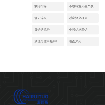
故障排除
不锈钢退火生产线
镰刀淬火
感应淬火机床
废铜熔炼炉
中频炉感应炉
浙江熔炼中频炉厂
表面淬火
家