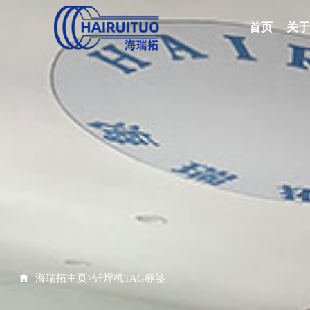
首页
关
海瑞拓主页
>
钎焊机TAG标签