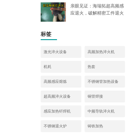
亲眼见证：海瑞拓超高频感
应退火，破解精密工件退火
痛
标签
激光淬火设备
高频加热淬火机
机耗
热套
高频感应熔炼
不锈钢管加热设备
超高频淬火设备
铜管焊接
感应加热钎焊机
中频导轨淬火机
不锈钢退火炉
铸铁加热