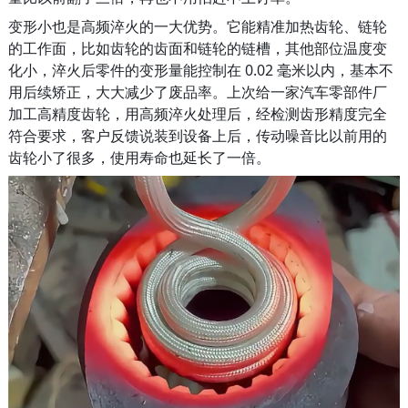
变形小也是高频淬火的一大优势。它能精准加热齿轮、链轮
的工作面，比如齿轮的齿面和链轮的链槽，其他部位温度变
化小，淬火后零件的变形量能控制在 0.02 毫米以内，基本不
用后续矫正，大大减少了废品率。上次给一家汽车零部件厂
加工高精度齿轮，用高频淬火处理后，经检测齿形精度完全
符合要求，客户反馈说装到设备上后，传动噪音比以前用的
齿轮小了很多，使用寿命也延长了一倍。