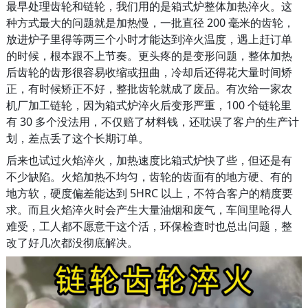
最早处理齿轮和链轮，我们用的是箱式炉整体加热淬火。这
种方式最大的问题就是加热慢，一批直径 200 毫米的齿轮，
放进炉子里得等两三个小时才能达到淬火温度，遇上赶订单
的时候，根本跟不上节奏。更头疼的是变形问题，整体加热
后齿轮的齿形很容易收缩或扭曲，冷却后还得花大量时间矫
正，有时候矫正不好，整批齿轮就成了废品。有次给一家农
机厂加工链轮，因为箱式炉淬火后变形严重，100 个链轮里
有 30 多个没法用，不仅赔了材料钱，还耽误了客户的生产计
划，差点丢了这个长期订单。
后来也试过火焰淬火，加热速度比箱式炉快了些，但还是有
不少缺陷。火焰加热不均匀，齿轮的齿面有的地方硬、有的
地方软，硬度偏差能达到 5HRC 以上，不符合客户的精度要
求。而且火焰淬火时会产生大量油烟和废气，车间里呛得人
难受，工人都不愿意干这个活，环保检查时也总出问题，整
改了好几次都没彻底解决。